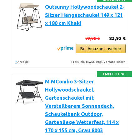
Outsunny Hollywoodschaukel 2-
Sitzer Hängeschaukel 149 x 121
x 180 cm Khaki
92,90 €
83,92 €
Bei Amazon ansehen
*
Preis inkl. MwSt., zzgl. Versandkosten
Anzeige
EMPFEHLUNG
M MCombo 3-Sitzer
Hollywoodschaukel,
Gartenschaukel mit
Verstellbarem Sonnendach,
Schaukelbank Outdoor,
Gartenliege Wetterfest, 114 x
170 x 155 cm, Grau 8003