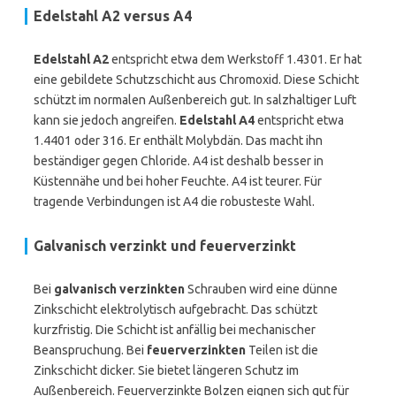
Edelstahl A2 versus A4
Edelstahl A2
entspricht etwa dem Werkstoff 1.4301. Er hat
eine gebildete Schutzschicht aus Chromoxid. Diese Schicht
schützt im normalen Außenbereich gut. In salzhaltiger Luft
kann sie jedoch angreifen.
Edelstahl A4
entspricht etwa
1.4401 oder 316. Er enthält Molybdän. Das macht ihn
beständiger gegen Chloride. A4 ist deshalb besser in
Küstennähe und bei hoher Feuchte. A4 ist teurer. Für
tragende Verbindungen ist A4 die robusteste Wahl.
Galvanisch verzinkt und feuerverzinkt
Bei
galvanisch verzinkten
Schrauben wird eine dünne
Zinkschicht elektrolytisch aufgebracht. Das schützt
kurzfristig. Die Schicht ist anfällig bei mechanischer
Beanspruchung. Bei
feuerverzinkten
Teilen ist die
Zinkschicht dicker. Sie bietet längeren Schutz im
Außenbereich. Feuerverzinkte Bolzen eignen sich gut für