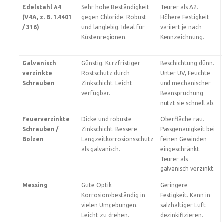
Edelstahl A4
Sehr hohe Beständigkeit
Teurer als A2.
(V4A, z. B. 1.4401
gegen Chloride. Robust
Höhere Festigkeit
/ 316)
und langlebig. Ideal für
variiert je nach
Küstenregionen.
Kennzeichnung.
Galvanisch
Günstig. Kurzfristiger
Beschichtung dünn.
verzinkte
Rostschutz durch
Unter UV, Feuchte
Schrauben
Zinkschicht. Leicht
und mechanischer
verfügbar.
Beanspruchung
nutzt sie schnell ab.
Feuerverzinkte
Dicke und robuste
Oberfläche rau.
Schrauben /
Zinkschicht. Bessere
Passgenauigkeit bei
Bolzen
Langzeitkorrosionsschutz
feinen Gewinden
als galvanisch.
eingeschränkt.
Teurer als
galvanisch verzinkt.
Messing
Gute Optik.
Geringere
Korrosionsbeständig in
Festigkeit. Kann in
vielen Umgebungen.
salzhaltiger Luft
Leicht zu drehen.
dezinkifizieren.