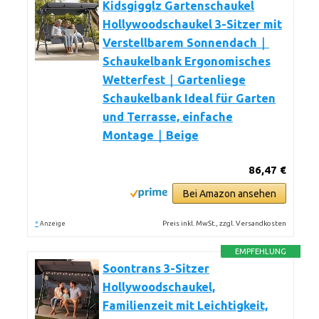
Kidsgigglz Gartenschaukel
Hollywoodschaukel 3-Sitzer mit
Verstellbarem Sonnendach｜
Schaukelbank Ergonomisches
Wetterfest｜Gartenliege
Schaukelbank Ideal für Garten
und Terrasse, einfache
Montage｜Beige
86,47 €
Bei Amazon ansehen
*
Preis inkl. MwSt., zzgl. Versandkosten
Anzeige
EMPFEHLUNG
Soontrans 3-Sitzer
Hollywoodschaukel,
Familienzeit mit Leichtigkeit,