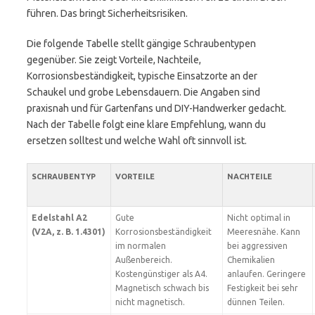
führen. Das bringt Sicherheitsrisiken.
Die folgende Tabelle stellt gängige Schraubentypen
gegenüber. Sie zeigt Vorteile, Nachteile,
Korrosionsbeständigkeit, typische Einsatzorte an der
Schaukel und grobe Lebensdauern. Die Angaben sind
praxisnah und für Gartenfans und DIY-Handwerker gedacht.
Nach der Tabelle folgt eine klare Empfehlung, wann du
ersetzen solltest und welche Wahl oft sinnvoll ist.
SCHRAUBENTYP
VORTEILE
NACHTEILE
Edelstahl A2
Gute
Nicht optimal in
(V2A, z. B. 1.4301)
Korrosionsbeständigkeit
Meeresnähe. Kann
im normalen
bei aggressiven
Außenbereich.
Chemikalien
Kostengünstiger als A4.
anlaufen. Geringere
Magnetisch schwach bis
Festigkeit bei sehr
nicht magnetisch.
dünnen Teilen.