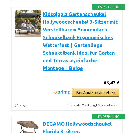
EMPFEHLUNG
Kidsgigglz Gartenschaukel
Hollywoodschaukel 3-Sitzer mit
Verstellbarem Sonnendach｜
Schaukelbank Ergonomisches
Wetterfest｜Gartenliege
Schaukelbank Ideal für Garten
und Terrasse, einfache
Montage｜Beige
86,47 €
Bei Amazon ansehen
*
Preis inkl. MwSt., zzgl. Versandkosten
Anzeige
EMPFEHLUNG
DEGAMO Hollywoodschaukel
Florida 3-sitzer,