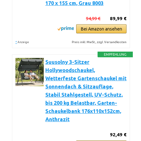
170 x 155 cm, Grau 8003
94,99 €
89,99 €
Bei Amazon ansehen
*
Preis inkl. MwSt., zzgl. Versandkosten
Anzeige
EMPFEHLUNG
Suusolny 3-Sitzer
Hollywoodschaukel,
Wetterfeste Gartenschaukel mit
Sonnendach & Sitzauflage,
Stabil Stahlgestell, UV-Schutz,
bis 200 kg Belastbar, Garten-
Schaukelbank 176x110x152cm,
Anthrazit
92,49 €