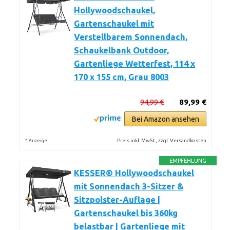
Hollywoodschaukel,
Gartenschaukel mit
Verstellbarem Sonnendach,
Schaukelbank Outdoor,
Gartenliege Wetterfest, 114 x
170 x 155 cm, Grau 8003
94,99 €
89,99 €
Bei Amazon ansehen
*
Preis inkl. MwSt., zzgl. Versandkosten
Anzeige
EMPFEHLUNG
KESSER® Hollywoodschaukel
mit Sonnendach 3-Sitzer &
Sitzpolster-Auflage |
Gartenschaukel bis 360kg
belastbar | Gartenliege mit