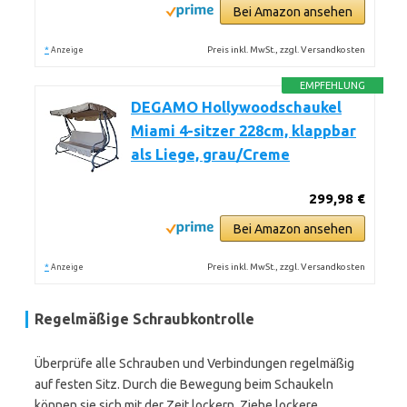
Bei Amazon ansehen
*
Preis inkl. MwSt., zzgl. Versandkosten
Anzeige
EMPFEHLUNG
DEGAMO Hollywoodschaukel
Miami 4-sitzer 228cm, klappbar
als Liege, grau/Creme
299,98 €
Bei Amazon ansehen
*
Preis inkl. MwSt., zzgl. Versandkosten
Anzeige
Regelmäßige Schraubkontrolle
Überprüfe alle Schrauben und Verbindungen regelmäßig
auf festen Sitz. Durch die Bewegung beim Schaukeln
können sie sich mit der Zeit lockern. Ziehe lockere