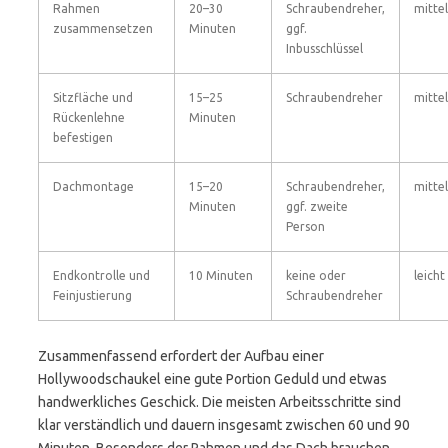
Rahmen
20–30
Schraubendreher,
mittel
zusammensetzen
Minuten
ggf.
Inbusschlüssel
Sitzfläche und
15–25
Schraubendreher
mittel
Rückenlehne
Minuten
befestigen
Dachmontage
15–20
Schraubendreher,
mittel
Minuten
ggf. zweite
Person
Endkontrolle und
10 Minuten
keine oder
leicht
Feinjustierung
Schraubendreher
Zusammenfassend erfordert der Aufbau einer
Hollywoodschaukel eine gute Portion Geduld und etwas
handwerkliches Geschick. Die meisten Arbeitsschritte sind
klar verständlich und dauern insgesamt zwischen 60 und 90