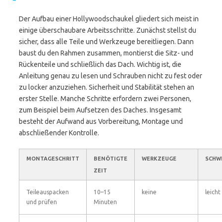
Der Aufbau einer Hollywoodschaukel gliedert sich meist in
einige überschaubare Arbeitsschritte. Zunächst stellst du
sicher, dass alle Teile und Werkzeuge bereitliegen. Dann
baust du den Rahmen zusammen, montierst die Sitz- und
Rückenteile und schließlich das Dach. Wichtig ist, die
Anleitung genau zu lesen und Schrauben nicht zu fest oder
zu locker anzuziehen. Sicherheit und Stabilität stehen an
erster Stelle. Manche Schritte erfordern zwei Personen,
zum Beispiel beim Aufsetzen des Daches. Insgesamt
besteht der Aufwand aus Vorbereitung, Montage und
abschließender Kontrolle.
MONTAGESCHRITT
BENÖTIGTE
WERKZEUGE
SCHW
ZEIT
Teileauspacken
10–15
keine
leicht
und prüfen
Minuten