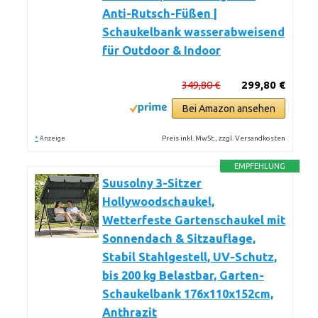
Anti-Rutsch-Füßen |
Schaukelbank wasserabweisend
für Outdoor & Indoor
349,80 €
299,80 €
Bei Amazon ansehen
*
Preis inkl. MwSt., zzgl. Versandkosten
Anzeige
EMPFEHLUNG
Suusolny 3-Sitzer
Hollywoodschaukel,
Wetterfeste Gartenschaukel mit
Sonnendach & Sitzauflage,
Stabil Stahlgestell, UV-Schutz,
bis 200 kg Belastbar, Garten-
Schaukelbank 176x110x152cm,
Anthrazit