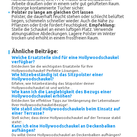
Arbeite draußen oder in einem sehr gut gelüfteten Raum.
Entsorge kontaminierte Tücher sicher.
Polster zu lange am gleichen Ort lassen
Polster, die dauerhaft feucht stehen oder schlecht belüftet
liegen, schimmeln schneller wieder. Auch die Nähe zu
Pflanzen oder Erde fördert Feuchtigkeit.
Empfehlung:
Stelle die Schaukel an einen luftigen Platz. Verwende
atmungsaktive Abdeckungen. Lagere Polster im Winter
trocken und erhöht in einem frostfreien Raum.
Ähnliche Beiträge:
Welche Ersatzteile sind für eine Hollywoodschaukel
verfügbar?
Entdecken Sie die wichtigsten Ersatzteile für Ihre
Hollywoodschaukel! Perfekte Lösungen...
Wie hitzebeständig ist das Sitzpolster einer
Hollywoodschaukel?
Erfahre, wie hitzebeständig das Sitzpolster deiner
Hollywoodschaukel ist und welche...
Wie kann ich die Langlebigkeit des Bezugs einer
Hollywoodschaukel erhöhen?
Entdecken Sie effektive Tipps zur Verlängerung der Lebensdauer
Ihrer Hollywoodschaukel-Bezüge!...
Wie stabil sind Hollywoodschaukeln beim Einsatz auf
einer Terrasse?
Stell sicher, dass deine Hollywoodschaukel auf der Terrasse stabil
steht!...
Kann ich eine Hollywoodschaukel an Deckenbalken
aufhängen?
Du willst Deine Hollywoodschaukel an Deckenbalken aufhängen?