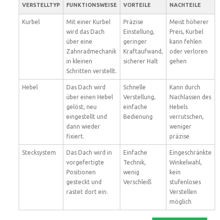
VERSTELLTYP
FUNKTIONSWEISE
VORTEILE
NACHTEILE
Kurbel
Mit einer Kurbel
Präzise
Meist höherer
wird das Dach
Einstellung,
Preis, Kurbel
über eine
geringer
kann fehlen
Zahnradmechanik
Kraftaufwand,
oder verloren
in kleinen
sicherer Halt
gehen
Schritten verstellt.
Hebel
Das Dach wird
Schnelle
Kann durch
über einen Hebel
Verstellung,
Nachlassen des
gelöst, neu
einfache
Hebels
eingestellt und
Bedienung
verrutschen,
dann wieder
weniger
fixiert.
präzise
Stecksystem
Das Dach wird in
Einfache
Eingeschränkte
vorgefertigte
Technik,
Winkelwahl,
Positionen
wenig
kein
gesteckt und
Verschleiß
stufenloses
rastet dort ein.
Verstellen
möglich