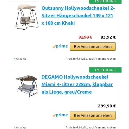
EMPFEHLUNG
Outsunny Hollywoodschaukel 2-
Sitzer Hängeschaukel 149 x 121
x 180 cm Khaki
92,90 €
83,92 €
Bei Amazon ansehen
*
Preis inkl. MwSt., zzgl. Versandkosten
Anzeige
EMPFEHLUNG
DEGAMO Hollywoodschaukel
Miami 4-sitzer 228cm, klappbar
als Liege, grau/Creme
299,98 €
Bei Amazon ansehen
*
Preis inkl. MwSt., zzgl. Versandkosten
Anzeige