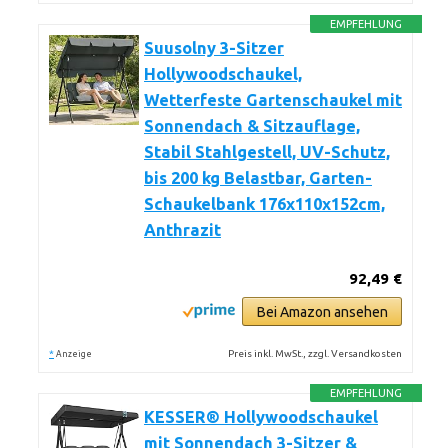
EMPFEHLUNG
Suusolny 3-Sitzer
Hollywoodschaukel,
Wetterfeste Gartenschaukel mit
Sonnendach & Sitzauflage,
Stabil Stahlgestell, UV-Schutz,
bis 200 kg Belastbar, Garten-
Schaukelbank 176x110x152cm,
Anthrazit
92,49 €
Bei Amazon ansehen
*
Preis inkl. MwSt., zzgl. Versandkosten
Anzeige
EMPFEHLUNG
KESSER® Hollywoodschaukel
mit Sonnendach 3-Sitzer &