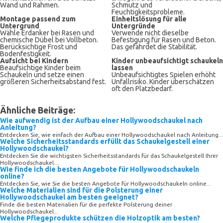
Wand und Rahmen.
Schmutz und
Feuchtigkeitsprobleme.
Montage passend zum
Einheitslösung für alle
Untergrund
Untergründe
Wähle Erdanker bei Rasen und
Verwende nicht dieselbe
chemische Dübel bei Vollbeton.
Befestigung für Rasen und Beton.
Berücksichtige Frost und
Das gefährdet die Stabilität.
Bodenfestigkeit.
Aufsicht bei Kindern
Kinder unbeaufsichtigt schaukeln
Beaufsichtige Kinder beim
lassen
Schaukeln und setze einen
Unbeaufsichtigtes Spielen erhöht
größeren Sicherheitsabstand fest.
Unfallrisiko. Kinder überschätzen
oft den Platzbedarf.
Ähnliche Beiträge:
Wie aufwendig ist der Aufbau einer Hollywoodschaukel nach
Anleitung?
Entdecken Sie, wie einfach der Aufbau einer Hollywoodschaukel nach Anleitung...
Welche Sicherheitsstandards erfüllt das Schaukelgestell einer
Hollywoodschaukel?
Entdecken Sie die wichtigsten Sicherheitsstandards für das Schaukelgestell Ihrer
Hollywoodschaukel....
Wie finde ich die besten Angebote für Hollywoodschaukeln
online?
Entdecken Sie, wie Sie die besten Angebote für Hollywoodschaukeln online...
Welche Materialien sind für die Polsterung einer
Hollywoodschaukel am besten geeignet?
Finde die besten Materialien für die perfekte Polsterung deiner
Hollywoodschaukel...
Welche Pflegeprodukte schützen die Holzoptik am besten?