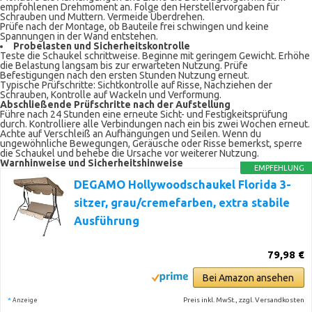
empfohlenen Drehmoment an. Folge den Herstellervorgaben für
Schrauben und Muttern. Vermeide Überdrehen.
Prüfe nach der Montage, ob Bauteile frei schwingen und keine
Spannungen in der Wand entstehen.
Probelasten und Sicherheitskontrolle
Teste die Schaukel schrittweise. Beginne mit geringem Gewicht. Erhöhe
die Belastung langsam bis zur erwarteten Nutzung. Prüfe
Befestigungen nach den ersten Stunden Nutzung erneut.
Typische Prüfschritte: Sichtkontrolle auf Risse, Nachziehen der
Schrauben, Kontrolle auf Wackeln und Verformung.
Abschließende Prüfschritte nach der Aufstellung
Führe nach 24 Stunden eine erneute Sicht- und Festigkeitsprüfung
durch. Kontrolliere alle Verbindungen nach ein bis zwei Wochen erneut.
Achte auf Verschleiß an Aufhängungen und Seilen. Wenn du
ungewöhnliche Bewegungen, Geräusche oder Risse bemerkst, sperre
die Schaukel und behebe die Ursache vor weiterer Nutzung.
Warnhinweise und Sicherheitshinweise
EMPFEHLUNG
DEGAMO Hollywoodschaukel Florida 3-
sitzer, grau/cremefarben, extra stabile
Ausführung
79,98 €
Bei Amazon ansehen
*
Preis inkl. MwSt., zzgl. Versandkosten
Anzeige