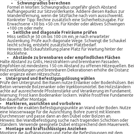
Schwungradius berechnen
Formel in Worten: Schwungradius ungefähr gleich Abstand
Aufhängepunkt zur Sitzvorderkante. Addiere diesen Radius zur
Wandentfernung, wenn die Sitzfläche nach vorn ausschwenkt.
Konkreter Tipp: Rechne zusätzlich eine Sicherheitszugabe. Für
Erwachsene +30 bis +50 cm. Für Kinder oder aktives Schwingen
+100 cm oder mehr.
Seitliche und diagonale Freiräume prüfen
Miss seitlich je 50 cm bis 100 cm ein, je nach erwarteter
Auslenkung. Prüfe auch diagonale Wege. Schwingt die Schaukel
leicht schräg, entsteht zusätzlicher Platzbedarf.
Hinweis: Bei Eckaufstellung plane Platz für Wartung hinter der
Rücklehne.
Abstände zu brennbaren oder empfindlichen Flächen
Halte Abstand zu Grills, Heizstrahlern und brennbaren Fassaden.
Empfohlen ist mindestens 150 cm Abstand zu offenen Hitzequellen. Bei
Holzverkleidungen und brennbaren Dekorationen erhöhe die Distanz
oder ergänze einen Hitzeschutz.
Untergrund und Befestigungslösung wählen
Prüfe den Untergrund. Bei Rasen nutze Erdanker oder Bodenhülsen. Bei
Beton verwende Bolzenanker oder Injektionsmörtel. Bei Holzständern
achte auf ausreichende Pfostenstärke und Verankerung im Fundament.
Warnung: Frost kann Bodenanker lockern. Wähle frostfreie Fundamente
bei dauerhafter Montage.
Markieren, ausrichten und vorbohren
Markiere die exakten Befestigungspunkte an Wand oder Boden. Nutze
eine Wasserwaage für die Ausrichtung. Bohre zuerst mit kleinem
Durchmesser und passe dann an den Dübel oder Bolzen an.
Hinweis: Bei Wandbefestigung suche nach tragenden Schichten oder
Ständern. Verwende geeignete Dübel entsprechend dem Mauerwerk.
Montage und kraftschlüssiges Anziehen
Montiere die Aufhängungen und ziehe die Befestigungen mit dem