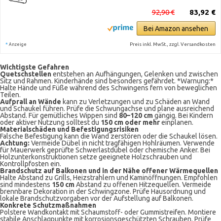
92,90 €
83,92 €
Bei Amazon ansehen
*
Preis inkl. MwSt., zzgl. Versandkosten
Anzeige
Wichtigste Gefahren
Quetschstellen
entstehen an Aufhängungen, Gelenken und zwischen
Sitz und Rahmen. Kinderhände sind besonders gefährdet. *Warnung:*
Halte Hände und Füße während des Schwingens fern von beweglichen
Teilen.
Aufprall an Wände
kann zu Verletzungen und zu Schäden an Wand
und Schaukel führen. Prüfe die Schwungachse und plane ausreichend
Abstand. Für gemütliches Wippen sind
80–120 cm
gängig. Bei Kindern
oder aktiver Nutzung solltest du
150 cm oder mehr
einplanen.
Materialschäden und Befestigungsrisiken
Falsche Befestigung kann die Wand zerstören oder die Schaukel lösen.
Achtung:
Vermeide Dübel in nicht tragfähigen Hohlräumen. Verwende
für Mauerwerk geprüfte Schwerlastdübel oder chemische Anker. Bei
Holzunterkonstruktionen setze geeignete Holzschrauben und
Kontrollpfosten ein.
Brandschutz auf Balkonen und in der Nähe offener Wärmequellen
Halte Abstand zu Grills, Heizstrahlern und Kaminöffnungen. Empfohlen
sind mindestens
150 cm
Abstand zu offenen Hitzequellen. Vermeide
brennbare Dekoration in der Schwingzone. Prüfe Hausordnung und
lokale Brandschutzvorgaben vor der Aufstellung auf Balkonen.
Konkrete Schutzmaßnahmen
Polstere Wandkontakt mit Schaumstoff- oder Gummistreifen. Montiere
stabile Anschlagpunkte mit korrosionsgeschützten Schrauben. Prüfe