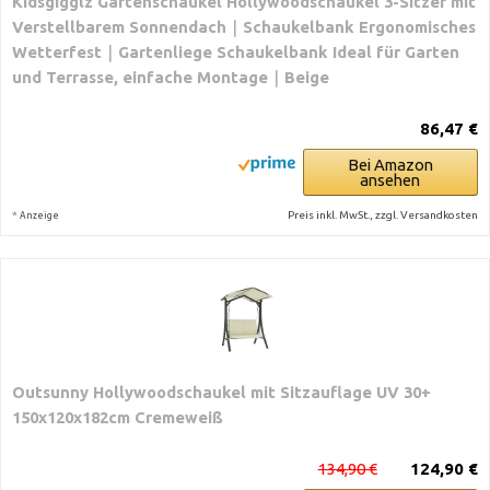
Kidsgigglz Gartenschaukel Hollywoodschaukel 3-Sitzer mit
Verstellbarem Sonnendach｜Schaukelbank Ergonomisches
Wetterfest｜Gartenliege Schaukelbank Ideal für Garten
und Terrasse, einfache Montage｜Beige
86,47 €
Bei Amazon
ansehen
*
Preis inkl. MwSt., zzgl. Versandkosten
Anzeige
Outsunny Hollywoodschaukel mit Sitzauflage UV 30+
150x120x182cm Cremeweiß
134,90 €
124,90 €