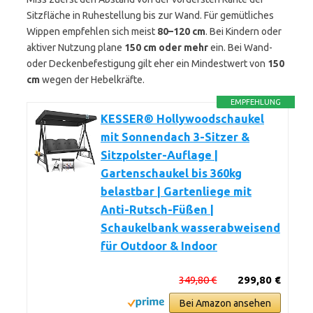
Sitzfläche in Ruhestellung bis zur Wand. Für gemütliches
Wippen empfehlen sich meist
80–120 cm
. Bei Kindern oder
aktiver Nutzung plane
150 cm oder mehr
ein. Bei Wand-
oder Deckenbefestigung gilt eher ein Mindestwert von
150
cm
wegen der Hebelkräfte.
EMPFEHLUNG
KESSER® Hollywoodschaukel
mit Sonnendach 3-Sitzer &
Sitzpolster-Auflage |
Gartenschaukel bis 360kg
belastbar | Gartenliege mit
Anti-Rutsch-Füßen |
Schaukelbank wasserabweisend
für Outdoor & Indoor
349,80 €
299,80 €
Bei Amazon ansehen