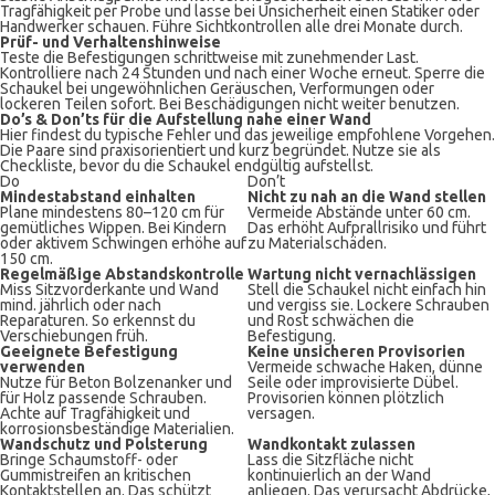
Tragfähigkeit per Probe und lasse bei Unsicherheit einen Statiker oder
Handwerker schauen. Führe Sichtkontrollen alle drei Monate durch.
Prüf- und Verhaltenshinweise
Teste die Befestigungen schrittweise mit zunehmender Last.
Kontrolliere nach 24 Stunden und nach einer Woche erneut. Sperre die
Schaukel bei ungewöhnlichen Geräuschen, Verformungen oder
lockeren Teilen sofort. Bei Beschädigungen nicht weiter benutzen.
Do’s & Don’ts für die Aufstellung nahe einer Wand
Hier findest du typische Fehler und das jeweilige empfohlene Vorgehen.
Die Paare sind praxisorientiert und kurz begründet. Nutze sie als
Checkliste, bevor du die Schaukel endgültig aufstellst.
Do
Don’t
Mindestabstand einhalten
Nicht zu nah an die Wand stellen
Plane mindestens 80–120 cm für
Vermeide Abstände unter 60 cm.
gemütliches Wippen. Bei Kindern
Das erhöht Aufprallrisiko und führt
oder aktivem Schwingen erhöhe auf
zu Materialschäden.
150 cm.
Regelmäßige Abstandskontrolle
Wartung nicht vernachlässigen
Miss Sitzvorderkante und Wand
Stell die Schaukel nicht einfach hin
mind. jährlich oder nach
und vergiss sie. Lockere Schrauben
Reparaturen. So erkennst du
und Rost schwächen die
Verschiebungen früh.
Befestigung.
Geeignete Befestigung
Keine unsicheren Provisorien
verwenden
Vermeide schwache Haken, dünne
Nutze für Beton Bolzenanker und
Seile oder improvisierte Dübel.
für Holz passende Schrauben.
Provisorien können plötzlich
Achte auf Tragfähigkeit und
versagen.
korrosionsbeständige Materialien.
Wandschutz und Polsterung
Wandkontakt zulassen
Bringe Schaumstoff- oder
Lass die Sitzfläche nicht
Gummistreifen an kritischen
kontinuierlich an der Wand
Kontaktstellen an. Das schützt
anliegen. Das verursacht Abdrücke,