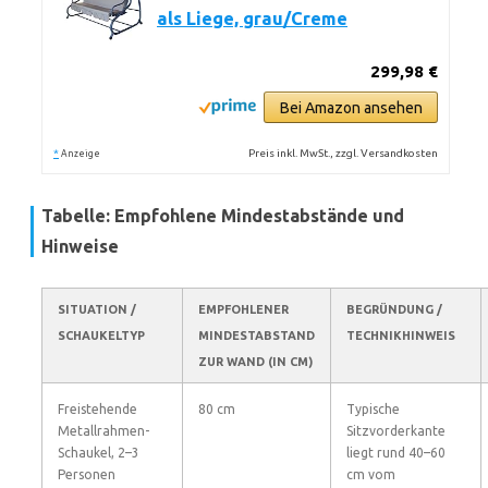
als Liege, grau/Creme
299,98 €
Bei Amazon ansehen
*
Preis inkl. MwSt., zzgl. Versandkosten
Anzeige
Tabelle: Empfohlene Mindestabstände und
Hinweise
SITUATION /
EMPFOHLENER
BEGRÜNDUNG /
SCHAUKELTYP
MINDESTABSTAND
TECHNIKHINWEIS
ZUR WAND (IN CM)
Freistehende
80 cm
Typische
Metallrahmen-
Sitzvorderkante
Schaukel, 2–3
liegt rund 40–60
Personen
cm vom