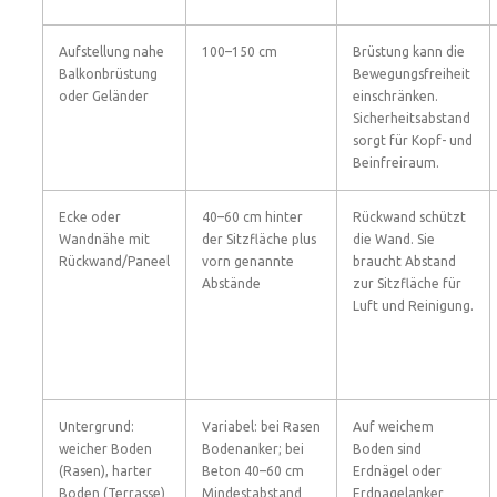
Aufstellung nahe
100–150 cm
Brüstung kann die
Balkonbrüstung
Bewegungsfreiheit
oder Geländer
einschränken.
Sicherheitsabstand
sorgt für Kopf- und
Beinfreiraum.
Ecke oder
40–60 cm hinter
Rückwand schützt
Wandnähe mit
der Sitzfläche plus
die Wand. Sie
Rückwand/Paneel
vorn genannte
braucht Abstand
Abstände
zur Sitzfläche für
Luft und Reinigung.
Untergrund:
Variabel: bei Rasen
Auf weichem
weicher Boden
Bodenanker; bei
Boden sind
(Rasen), harter
Beton 40–60 cm
Erdnägel oder
Boden (Terrasse)
Mindestabstand
Erdnagelanker