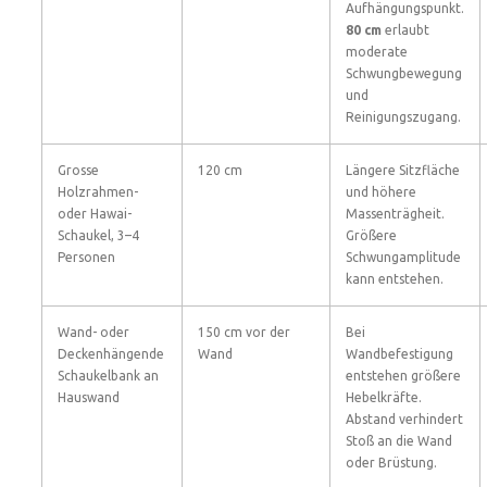
Aufhängungspunkt.
80 cm
erlaubt
moderate
Schwungbewegung
und
Reinigungszugang.
Grosse
120 cm
Längere Sitzfläche
Holzrahmen-
und höhere
oder Hawai-
Massenträgheit.
Schaukel, 3–4
Größere
Personen
Schwungamplitude
kann entstehen.
Wand- oder
150 cm vor der
Bei
Deckenhängende
Wand
Wandbefestigung
Schaukelbank an
entstehen größere
Hauswand
Hebelkräfte.
Abstand verhindert
Stoß an die Wand
oder Brüstung.