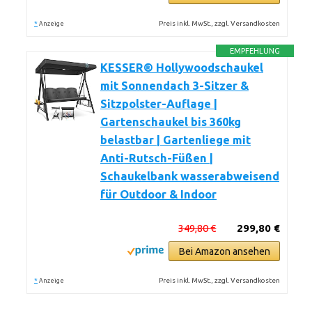
*
Preis inkl. MwSt., zzgl. Versandkosten
Anzeige
EMPFEHLUNG
KESSER® Hollywoodschaukel
mit Sonnendach 3-Sitzer &
Sitzpolster-Auflage |
Gartenschaukel bis 360kg
belastbar | Gartenliege mit
Anti-Rutsch-Füßen |
Schaukelbank wasserabweisend
für Outdoor & Indoor
349,80 €
299,80 €
Bei Amazon ansehen
*
Preis inkl. MwSt., zzgl. Versandkosten
Anzeige