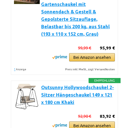
Gartenschaukel mit
Sonnendach & Gestell &
Gepolsterte Sitzauflage,
Belastbar bis 200 kg, aus Stahl
(193 x 110 x 152 cm, Grau)
99,99 €
95,99 €
Bei Amazon ansehen
*
Preis inkl. MwSt., zzgl. Versandkosten
Anzeige
EMPFEHLUNG
Outsunny Hollywoodschaukel 2-
Sitzer Hängeschaukel 149 x 121
x 180 cm Khaki
92,90 €
83,92 €
Bei Amazon ansehen