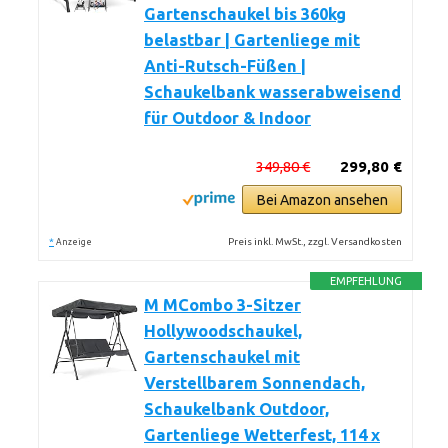
Gartenschaukel bis 360kg
belastbar | Gartenliege mit
Anti-Rutsch-Füßen |
Schaukelbank wasserabweisend
für Outdoor & Indoor
349,80 €
299,80 €
Bei Amazon ansehen
*
Preis inkl. MwSt., zzgl. Versandkosten
Anzeige
EMPFEHLUNG
M MCombo 3-Sitzer
Hollywoodschaukel,
Gartenschaukel mit
Verstellbarem Sonnendach,
Schaukelbank Outdoor,
Gartenliege Wetterfest, 114 x