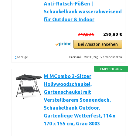
Anti-Rutsch-Füßen |
Schaukelbank wasserabweisend
für Outdoor & Indoor
349,80 €
299,80 €
Bei Amazon ansehen
*
Preis inkl. MwSt., zzgl. Versandkosten
Anzeige
EMPFEHLUNG
M MCombo 3-Sitzer
Hollywoodschaukel,
Gartenschaukel mit
Verstellbarem Sonnendach,
Schaukelbank Outdoor,
Gartenliege Wetterfest, 114 x
170 x 155 cm, Grau 8003