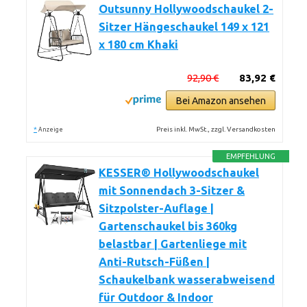
Outsunny Hollywoodschaukel 2-
Sitzer Hängeschaukel 149 x 121
x 180 cm Khaki
92,90 €
83,92 €
Bei Amazon ansehen
*
Preis inkl. MwSt., zzgl. Versandkosten
Anzeige
EMPFEHLUNG
KESSER® Hollywoodschaukel
mit Sonnendach 3-Sitzer &
Sitzpolster-Auflage |
Gartenschaukel bis 360kg
belastbar | Gartenliege mit
Anti-Rutsch-Füßen |
Schaukelbank wasserabweisend
für Outdoor & Indoor