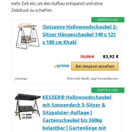
mehr Zeit ein, um den Aufbau entspannt und ohne
Zeitdruck zu schaffen.
EMPFEHLUNG
Outsunny Hollywoodschaukel 2-
Sitzer Hängeschaukel 149 x 121
x 180 cm Khaki
92,90 €
83,92 €
Bei Amazon ansehen
*
Preis inkl. MwSt., zzgl. Versandkosten
Anzeige
EMPFEHLUNG
KESSER® Hollywoodschaukel
mit Sonnendach 3-Sitzer &
Sitzpolster-Auflage |
Gartenschaukel bis 360kg
belastbar | Gartenliege mit