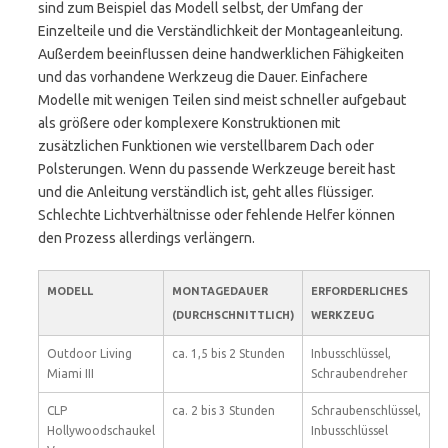
sind zum Beispiel das Modell selbst, der Umfang der
Einzelteile und die Verständlichkeit der Montageanleitung.
Außerdem beeinflussen deine handwerklichen Fähigkeiten
und das vorhandene Werkzeug die Dauer. Einfachere
Modelle mit wenigen Teilen sind meist schneller aufgebaut
als größere oder komplexere Konstruktionen mit
zusätzlichen Funktionen wie verstellbarem Dach oder
Polsterungen. Wenn du passende Werkzeuge bereit hast
und die Anleitung verständlich ist, geht alles flüssiger.
Schlechte Lichtverhältnisse oder fehlende Helfer können
den Prozess allerdings verlängern.
MODELL
MONTAGEDAUER
ERFORDERLICHES
(DURCHSCHNITTLICH)
WERKZEUG
Outdoor Living
ca. 1,5 bis 2 Stunden
Inbusschlüssel,
Miami III
Schraubendreher
CLP
ca. 2 bis 3 Stunden
Schraubenschlüssel,
Hollywoodschaukel
Inbusschlüssel