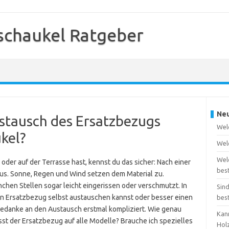
schaukel Ratgeber
Neu
ustausch des Ersatzbezugs
Wel
kel?
Welc
Wel
der auf der Terrasse hast, kennst du das sicher: Nach einer
bes
 aus. Sonne, Regen und Wind setzen dem Material zu.
chen Stellen sogar leicht eingerissen oder verschmutzt. In
Sin
 den Ersatzbezug selbst austauschen kannst oder besser einen
bes
r Gedanke an den Austausch erstmal kompliziert. Wie genau
Kan
t der Ersatzbezug auf alle Modelle? Brauche ich spezielles
Hol