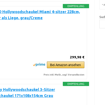
*
A
EMPFEHLUNG
Hollywoodschaukel Miami 4-sitzer 228cm,
Suc
 als Liege, grau/Creme
299,98 €
Bei Amazon ansehen
Preis inkl. MwSt., zzgl. Versandkosten
EMPFEHLUNG
y Hollywoodschaukel 3-Sitzer
chaukel 171x108x154cm Grau