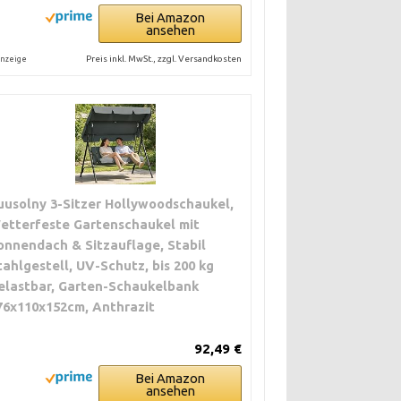
Bei Amazon
ansehen
Preis inkl. MwSt., zzgl. Versandkosten
nzeige
uusolny 3-Sitzer Hollywoodschaukel,
etterfeste Gartenschaukel mit
onnendach & Sitzauflage, Stabil
tahlgestell, UV-Schutz, bis 200 kg
elastbar, Garten-Schaukelbank
76x110x152cm, Anthrazit
92,49 €
Bei Amazon
ansehen