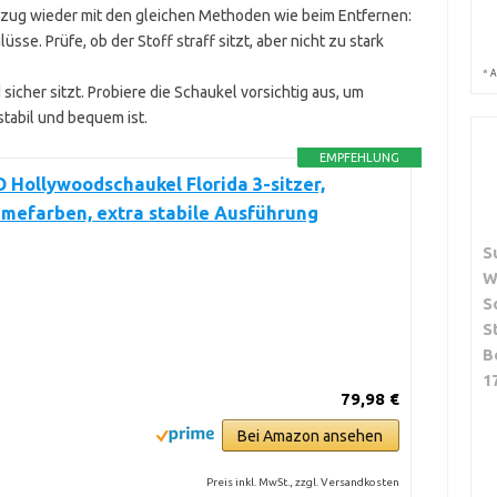
zug wieder mit den gleichen Methoden wie beim Entfernen:
sse. Prüfe, ob der Stoff straff sitzt, aber nicht zu stark
*
A
 sicher sitzt. Probiere die Schaukel vorsichtig aus, um
tabil und bequem ist.
EMPFEHLUNG
Hollywoodschaukel Florida 3-sitzer,
mefarben, extra stabile Ausführung
S
W
S
S
B
1
79,98 €
Bei Amazon ansehen
Preis inkl. MwSt., zzgl. Versandkosten