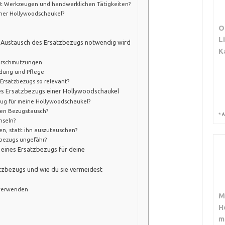
mit Werkzeugen und handwerklichen Tätigkeiten?
iner Hollywoodschaukel?
O
L
er Austausch des Ersatzbezugs notwendig wird
K
erschmutzungen
dung und Pflege
Ersatzbezugs so relevant?
es Ersatzbezugs einer Hollywoodschaukel
zug für meine Hollywoodschaukel?
den Bezugstausch?
*
A
hseln?
en, statt ihn auszutauschen?
zbezugs ungefähr?
 eines Ersatzbezugs für deine
tzbezugs und wie du sie vermeidest
verwenden
M
n
H
n
m