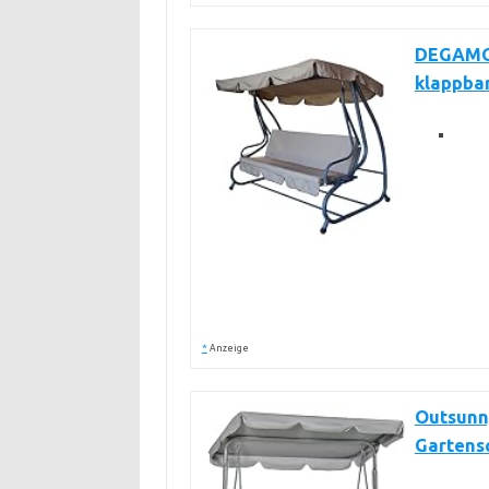
DEGAMO 
klappbar
*
Anzeige
Outsunn
Gartens