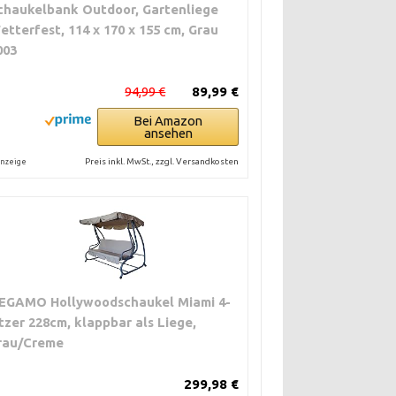
chaukelbank Outdoor, Gartenliege
etterfest, 114 x 170 x 155 cm, Grau
003
94,99 €
89,99 €
Bei Amazon
ansehen
Preis inkl. MwSt., zzgl. Versandkosten
nzeige
EGAMO Hollywoodschaukel Miami 4-
itzer 228cm, klappbar als Liege,
rau/Creme
299,98 €