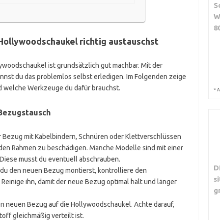
S
W
8
Hollywoodschaukel richtig austauschst
woodschaukel ist grundsätzlich gut machbar. Mit der
annst du das problemlos selbst erledigen. Im Folgenden zeige
 und welche Werkzeuge du dafür brauchst.
*
A
 Bezugstausch
r Bezug mit Kabelbindern, Schnüren oder Klettverschlüssen
e den Rahmen zu beschädigen. Manche Modelle sind mit einer
. Diese musst du eventuell abschrauben.
D
du den neuen Bezug montierst, kontrolliere den
s
Reinige ihn, damit der neue Bezug optimal hält und länger
g
n neuen Bezug auf die Hollywoodschaukel. Achte darauf,
off gleichmäßig verteilt ist.