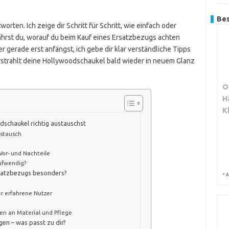
Bes
tworten. Ich zeige dir Schritt für Schritt, wie einfach oder
hrst du, worauf du beim Kauf eines Ersatzbezugs achten
der gerade erst anfängst, ich gebe dir klar verständliche Tipps
rstrahlt deine Hollywoodschaukel bald wieder in neuem Glanz
O
H
K
schaukel richtig austauschst
gstausch
Vor- und Nachteile
aufwendig?
rsatzbezugs besonders?
*
A
r erfahrene Nutzer
n an Material und Pflege
en – was passt zu dir?